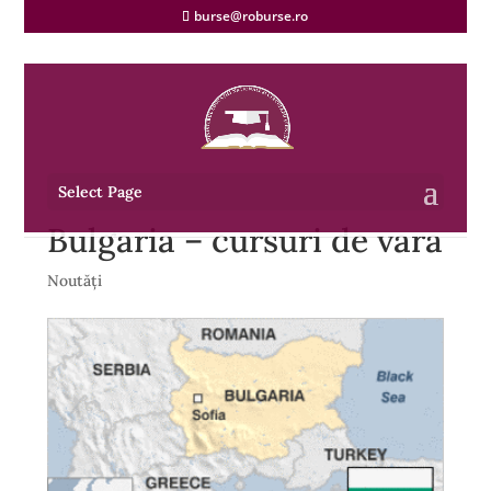
burse@roburse.ro
Select Page
Bulgaria – cursuri de vara
Noutăți