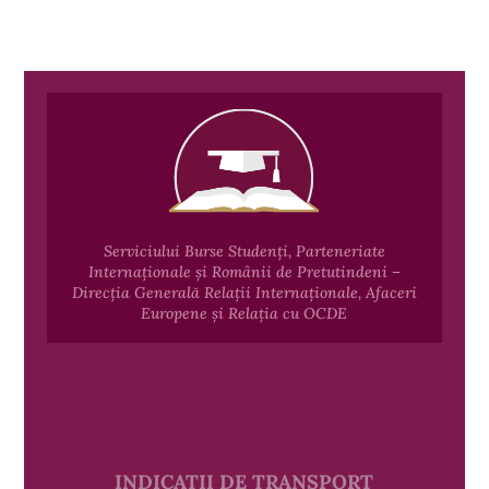
Serviciului Burse Studenți, Parteneriate
Internaționale și Românii de Pretutindeni –
Direcția Generală Relații Internaționale, Afaceri
Europene și Relația cu OCDE
INDICAȚII DE TRANSPORT