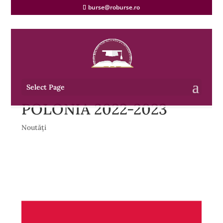
burse@roburse.ro
Select Page
POLONIA 2022-2023
Noutăți