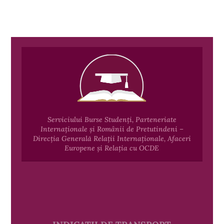
Serviciului Burse Studenți, Parteneriate
Internaționale și Românii de Pretutindeni –
Direcția Generală Relații Internaționale, Afaceri
Europene și Relația cu OCDE