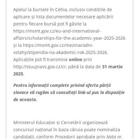
Apelul la bursele în Cehia, inclusiv condițiile de
aplicare și lista documentelor necesare aplicării
pentru fiecare bursă pot fi găsite la
https://msmt.gov.cz/eu-and-international-
affairs/scholarships-for-the-academic-year-2025-2026
și la https://msmt.gov.cz/mezinarodni-
vztahy/stipendia-na-akademic-rok-2025-2026.
Aplicațiile pot fi transmise
online
prin
http://stuujnavs.gov.cz/cr, până la data de
31 martie
2025
.
Pentru informații complete privind oferta părții
slovace vă rugăm să consultați link-ul pus la dispoziție
de aceasta
.
Ministerul Educației și Cercetării organizează
concursul național în baza căruia poate nominaliza
candidații, conform
Procedurii
aprobate prin
Nota nr.