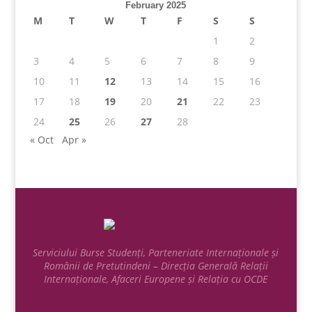
February 2025
M
T
W
T
F
S
S
1
2
3
4
5
6
7
8
9
10
11
12
13
14
15
16
17
18
19
20
21
22
23
24
25
26
27
28
« Oct
Apr »
Serviciului Burse Studenți, Parteneriate Internaționale și
Românii de Pretutindeni – Direcția Generală Relații
Internaționale, Afaceri Europene și Relația cu OCDE