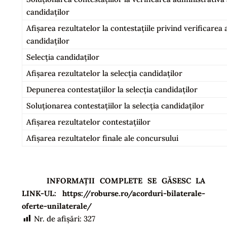
candidaților
Afișarea rezultatelor la contestațiile privind verificarea a
candidaților
Selecția candidaților
Afișarea rezultatelor la selecția candidaților
Depunerea contestațiilor la selecția candidaților
Soluționarea contestațiilor la selecția candidaților
Afișarea rezultatelor contestațiilor
Afișarea rezultatelor finale ale concursului
INFORMAȚII COMPLETE SE GĂSESC LA
LINK-UL: https://roburse.ro/acorduri-bilaterale-
oferte-unilaterale/
Nr. de afișări:
327