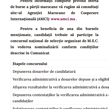
Pentru informații complete privind oferta
de burse a părții marocane vă rugăm să consultați
site-ul Agenției Marocane de Cooperare
Internațională (AMCI):
www.amci.ma
.
Pentru a beneficia de una din bursele
menționate, candidații trebuie să participe la
concursul național de selecție organizat de M.E.C.
în vederea nominalizării conform condițiilor
descrise în Comunicat
Etapele concursului
Depunerea dosarelor de candidatură
Verificarea administrativă a dosarelor depuse și a eligibil
Afișarea rezultatelor la verificarea administrativă a dosare
Depunerea contestațiilor la verificarea administrativă a do
candidaților
Soluționarea contestațiilor la verificarea administrativă a 