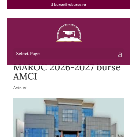
burse@roburse.ro
Select Page
MAROC 2026-2027 burse
AMCI
Avizier