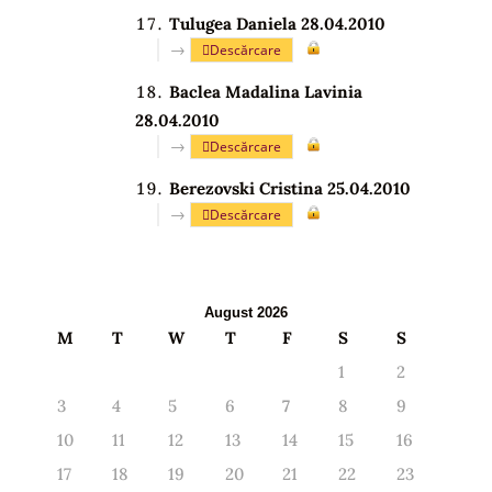
Tulugea Daniela 28.04.2010
→
Descărcare
Baclea Madalina Lavinia
28.04.2010
→
Descărcare
Berezovski Cristina 25.04.2010
→
Descărcare
August 2026
M
T
W
T
F
S
S
1
2
3
4
5
6
7
8
9
10
11
12
13
14
15
16
17
18
19
20
21
22
23