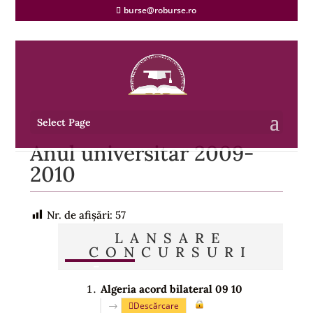
burse@roburse.ro
Select Page
Anul universitar 2009-
2010
Nr. de afișări:
57
LANSARE
CONCURSURI
Algeria acord bilateral 09 10
→
Descărcare