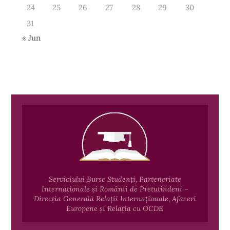
24
25
26
27
28
29
30
31
« Jun
Serviciului Burse Studenți, Parteneriate
Internaționale și Românii de Pretutindeni –
Direcția Generală Relații Internaționale, Afaceri
Europene și Relația cu OCDE