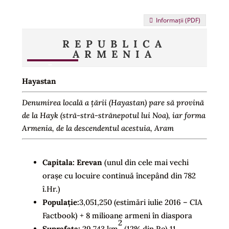
Informații (PDF)
REPUBLICA
ARMENIA
Hayastan
Denumirea locală a țării (Hayastan) pare să provină
de la Hayk (stră-stră-strănepotul lui Noa), iar forma
Armenia, de la descendentul acestuia, Aram
Capitala:
Erevan
(unul din cele mai vechi
orașe cu locuire continuă începând din 782
î.Hr.)
Populație:
3,051,250 (estimări iulie 2016 – CIA
Factbook) + 8 milioane armeni în diaspora
2
Suprafața:
29,743 km
(12% din Ro) 11