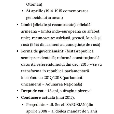
Otoman)
24 aprilie
(1914-1915 comemorarea
genocidului armean)
Limbi (oficiale și recunoscute):
oficială:
armeana – limbă indo-europeană cu alfabet
unic;
recunoscute:
asiriană, greacă, kurdă și
rusă (95% din armeni au cunoștințe de rusă)
Formă de guvernământ
:
(fostă)republică
semi-prezidențială; reformă constituțională
datorită referendumului din dec. 2015 – se va
transforma în republică parlamentară
începând cu 2017/2018 (parlament
unicameral – Adunarea Națională)
Drept de vot
– 18 ani, sufragiu universal
Conducere actuală
(mai 2017):
Președinte – dl. Serzh SARGSIAN (din
aprilie 2008 – al doilea mandat de 5 ani)