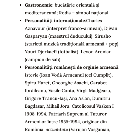
Gastronomie:
bucătărie orientală și
mediteraneană; Rodia – simbol național
Personalități internaționale:
Charles
Aznavour (interpret franco-armean), Djivan
Gasparyan (maestrul duducului), Sirusho
(starletă muzică tradițională armeană + pop),
Youri Djorkaeff (fotbalist), Levon Aronian
(campion de șah)
Personalități românești de orginie armeană
:
istorie
(Ioan Vodă Armeanul (cel Cumplit),
Spiru Haret, Gheorghe Asachi, Garabet
Ibrăileanu, Vasile Conta, Virgil Madgearu,
Grigore Trancu-Iași, Ana Aslan, Dumitru
Bagdasar, Mihail Jora, Catolicosul Vasken I
1908-1994, Patriarh Suprem al Tuturor
Armenilor între 1955-1994, originar din
România;
actualitate
(Varujan Vosganian,