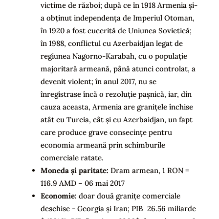
victime de război; după ce în 1918 Armenia și-
a obținut independența de Imperiul Otoman,
în 1920 a fost cucerită de Uniunea Sovietică;
în 1988, conflictul cu Azerbaidjan legat de
regiunea Nagorno-Karabah, cu o populație
majoritară armeană, până atunci controlat, a
devenit violent; în anul 2017, nu se
înregistrase încă o rezoluție pașnică, iar, din
cauza aceasta, Armenia are granițele închise
atât cu Turcia, cât și cu Azerbaidjan, un fapt
care produce grave consecințe pentru
economia armeană prin schimburile
comerciale ratate.
Moneda și paritate:
Dram armean, 1 RON =
116.9 AMD – 06 mai 2017
Economie:
doar două granițe comerciale
deschise - Georgia și Iran; PIB 26.56 miliarde