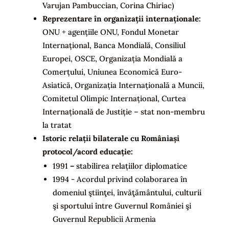
Varujan Pambuccian, Corina Chiriac)
Reprezentare în organizații internaționale
:
ONU + agențiile ONU, Fondul Monetar
Internațional, Banca Mondială, Consiliul
Europei, OSCE, Organizația Mondială a
Comerțului, Uniunea Economică Euro-
Asiatică, Organizația Internațională a Muncii,
Comitetul Olimpic Internațional, Curtea
Internațională de Justiție – stat non-membru
la tratat
Istoric relații bilaterale cu Româniași
protocol/acord educație:
1991
–
stabilirea relațiilor diplomatice
1994 - Acordul privind colaborarea în
domeniul ştiinţei, învăţământului, culturii
şi sportului între Guvernul României şi
Guvernul Republicii Armenia