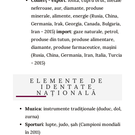
Comerț
-
export
: fonta, cupru brut, metale
neferoase, aur, diamante, produse
minerale, alimente, energie (Rusia, China,
Germania, Irak, Georgia, Canada, Bulgaria,
Iran - 2015)
import
: gaze naturale, petrol,
produse din tutun, produse alimentare,
diamante, produse farmaceutice, mașini
(Rusia, China, Germania, Iran, Italia, Turcia
- 2015)
ELEMENTE DE
IDENTATE
NAȚIONALĂ
Muzica:
instrumente tradiționale (duduc, dol,
zurna)
Sporturi:
lupte, judo, șah (Campioni mondiali
în 2011)