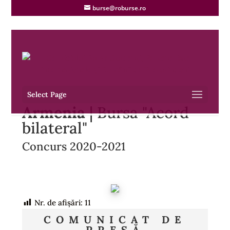
burse@roburse.ro
Select Page
Armenia
| Bursa "Acord
bilateral"
Concurs 2020-2021
Nr. de afișări:
11
COMUNICAT DE
PRESĂ