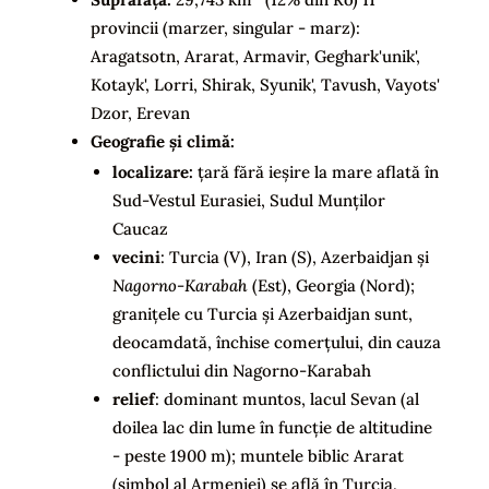
provincii (marzer, singular - marz):
Aragatsotn, Ararat, Armavir, Geghark'unik',
Kotayk', Lorri, Shirak, Syunik', Tavush, Vayots'
Dzor, Erevan
Geografie și climă:
localizare:
țară fără ieșire la mare aflată în
Sud-Vestul Eurasiei, Sudul Munților
Caucaz
vecini
: Turcia (V), Iran (S), Azerbaidjan și
Nagorno-Karabah
(Est), Georgia (Nord);
granițele cu Turcia și Azerbaidjan sunt,
deocamdată, închise comerțului, din cauza
conflictului din Nagorno-Karabah
relief
: dominant muntos, lacul Sevan (al
doilea lac din lume în funcție de altitudine
- peste 1900 m); muntele biblic Ararat
(simbol al Armeniei) se află în Turcia,