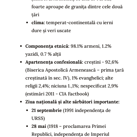
foarte aproape de granița dintre cele două
țări
clima:
temperat-continentală cu ierni
dure și veri uscate
Componența etnică:
98.1% armeni, 1.2%
yazidi, 0.7 % alții
Apartenența confesională
:
creștini - 92,6%
(Biserica Apostolică Armenească – prima țară
creștinată în sec. IV), 1% evanghelici; alte
religii 2,4%; niciuna 1.,1%; nespecificat 2,9%
(estimări 2011 - CIA Factbook)
Ziua națională și alte sărbători importante:
21 septembrie
(1991 independența de
URSS)
28 mai
(1918 – proclamarea Primei
Republici, independența de Imperiul