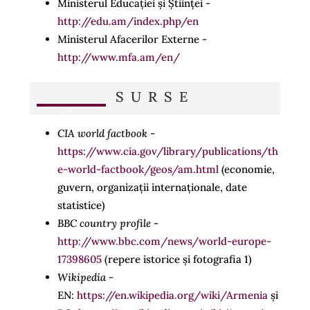
Ministerul Educației și Științei -
http://edu.am/index.php/en
Ministerul Afacerilor Externe -
http://www.mfa.am/en/
SURSE
CIA world factbook
-
https://www.cia.gov/library/publications/th
e-world-factbook/geos/am.html
(economie,
guvern, organizații internaționale, date
statistice)
BBC country profile
-
http://www.bbc.com/news/world-europe-
17398605
(repere istorice și fotografia 1)
Wikipedia
-
EN:
https://en.wikipedia.org/wiki/Armenia
și