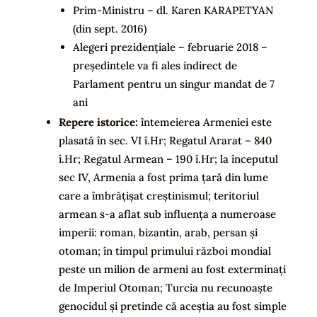
Prim-Ministru – dl. Karen KARAPETYAN
(din sept. 2016)
Alegeri prezidențiale – februarie 2018 –
președintele va fi ales indirect de
Parlament pentru un singur mandat de 7
ani
Repere istorice:
întemeierea Armeniei este
plasată în sec. VI î.Hr; Regatul Ararat – 840
î.Hr; Regatul Armean – 190 î.Hr; la începutul
sec IV, Armenia a fost prima țară din lume
care a îmbrățișat creștinismul; teritoriul
armean s-a aflat sub influența a numeroase
imperii: roman, bizantin, arab, persan și
otoman; în timpul primului război mondial
peste un milion de armeni au fost exterminați
de Imperiul Otoman; Turcia nu recunoaște
genocidul și pretinde că aceștia au fost simple