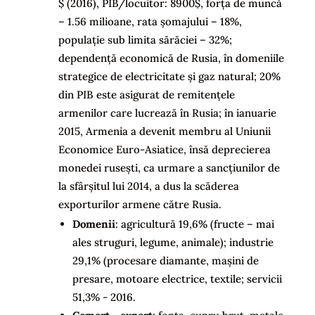
$ (2016), PIB/locuitor: 8900$, forța de muncă
– 1.56 milioane, rata șomajului – 18%,
populație sub limita sărăciei – 32%;
dependență economică de Rusia, în domeniile
strategice de electricitate și gaz natural; 20%
din PIB este asigurat de remitențele
armenilor care lucrează în Rusia; în ianuarie
2015, Armenia a devenit membru al Uniunii
Economice Euro-Asiatice, însă deprecierea
monedei rusești, ca urmare a sancțiunilor de
la sfârșitul lui 2014, a dus la scăderea
exporturilor armene către Rusia.
Domenii
: agricultură 19,6% (fructe – mai
ales struguri, legume, animale); industrie
29,1% (procesare diamante, mașini de
presare, motoare electrice, textile; servicii
51,3% - 2016.