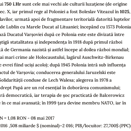
lui
750
î.Hr
sunt cele mai vechi ale culturii luzațiene (de origine
sec. X, iar primul rege al Poloniei a fost Boleslav Viteazul în
1025
,
lavilor, urmată apoi de fragmentare teritorială datorită luptelor
e Lublin cu Marele Ducat al Lituaniei; începând cu 1573 Polonia
ează Ducatul Varșoviei după ce Polonia este este divizată între
câștigă statalitatea și independența în 1918 după primul război
ă de Germania nazistă și astfel începe al doilea război mondial;
mai mari crime ale Holocaustului, lagărul Auschwitz-Birkenau
 evrei fiind uciși acolo); după 1945 Polonia intră sub influența
Pactul de Varșovia; conducerea generalului Jaruzelski este
 Solidarității conduse de Lech Walesa; alegerea în 1978 a
a drept Papă are un rol esențial în doborârea comunismului;
ară democratică, iar terapia de șoc practicată de Balcerowicz
 în ce mai avansată; în 1999 țara devine membru NATO, iar în
LN = 1,08 RON - 08 mai 2017
-2016 ,508 miliarde $ (nominal)–2 016; PIB/locuitor: 27,700$ (PPC)