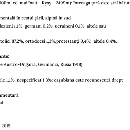
000m, cel mai înalt - Rysy - 2499m); întreaga țară este străbătu
nentală în restul țării, alpină în sud
lezieni 1,1%, germani 0,2%, ucraineni 0,1%, altele sau
atolici 87,2%, ortodocși 1,3%,protestanți 0,4%; altele 0,4%,
ante:
de Austro-Ungaria, Germania, Rusia 1918)
tele 1,1%, nespecificat 1,3%; cașubiana este recunoscută drept
lamentară
al
 2015