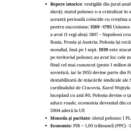
Repere istorice
: vestigiile din jurul anu
slavă); statul polonez s-a cristalizat în 
această perioadă coincide cu creștina s
pentru succesiune;
1569 -1795
Uniunea d
a avut 11 regi aleși; 1807 - Napoleon cr
Rusia, Prusia și Austria; Polonia își re
mondial, însă pe 1 sept.
1939
este atacat
pe teritoriul polonez au avut loc cele 
fiind cel mai cunoscut (peste 1 milion de
sovietică, iar în 1955 devine parte din 
destabilizată de mișcările sindicale ale
cardinalului de Cracovia, Karol Wojtyl
începând cu anii 90, Polonia devine o ț
aduce roade, economia devenind din ce
2004 aderă la UE
Moneda și paritate:
zlotul polonez 1 P
Economie:
PIB – 1,05 trilioane$ (PPC) 