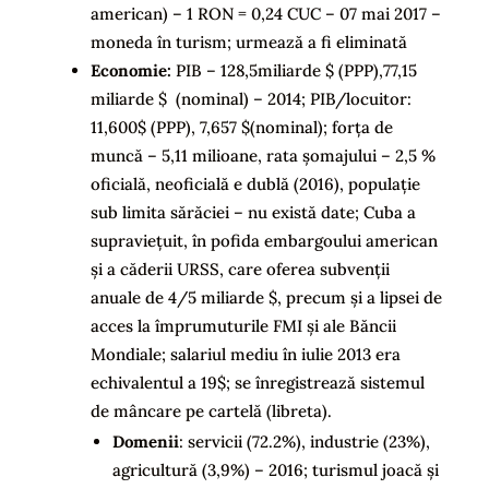
american) – 1 RON = 0,24 CUC – 07 mai 2017 –
moneda în turism; urmează a fi eliminată
Economie:
PIB – 128,5miliarde $ (PPP),77,15
miliarde $ (nominal) – 2014; PIB/locuitor:
11,600$ (PPP), 7,657 $(nominal); forța de
muncă – 5,11 milioane, rata șomajului – 2,5 %
oficială, neoficială e dublă (2016), populație
sub limita sărăciei – nu există date; Cuba a
supraviețuit, în pofida embargoului american
și a căderii URSS, care oferea subvenții
anuale de 4/5 miliarde $, precum și a lipsei de
acces la împrumuturile FMI și ale Băncii
Mondiale; salariul mediu în iulie 2013 era
echivalentul a 19$; se înregistrează sistemul
de mâncare pe cartelă (libreta).
Domenii
: servicii (72.2%), industrie (23%),
agricultură (3,9%) – 2016; turismul joacă și