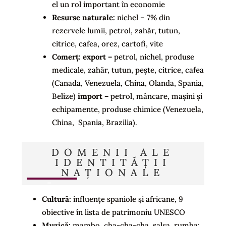
el un rol important în economie
Resurse naturale:
nichel – 7% din
rezervele lumii, petrol, zahăr, tutun,
citrice, cafea, orez, cartofi, vite
Comerț: export –
petrol, nichel, produse
medicale, zahăr, tutun, pește, citrice, cafea
(Canada, Venezuela, China, Olanda, Spania,
Belize)
import –
petrol, mâncare, mașini și
echipamente, produse chimice (Venezuela,
China, Spania, Brazilia).
DOMENII ALE
IDENTITĂȚII
NAȚIONALE
Cultură:
influențe spaniole și africane, 9
obiective în lista de patrimoniu UNESCO
Muzică:
mambo, cha-cha-cha, salsa, rumba;