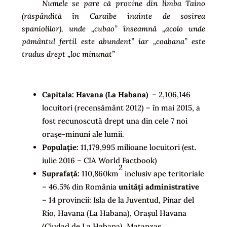
Numele se pare că provine din limba Taino
(răspândită în Caraibe înainte de sosirea
spaniolilor), unde „cubao” înseamnă „acolo unde
pământul fertil este abundent” iar „coabana” este
tradus drept „loc minunat”
Capitala:
Havana (La Habana)
– 2,106,146
locuitori (recensământ 2012) – în mai 2015, a
fost recunoscută drept una din cele 7 noi
orașe-minuni ale lumii.
Populație:
11,179,995 milioane locuitori (est.
iulie 2016 – CIA World Factbook)
2
Suprafață:
110,860km
inclusiv ape teritoriale
– 46.5% din România
unități administrative
– 14 provincii: Isla de la Juventud, Pinar del
Río, Havana (La Habana), Orașul Havana
(Ciudad de La Habana), Matanzas,