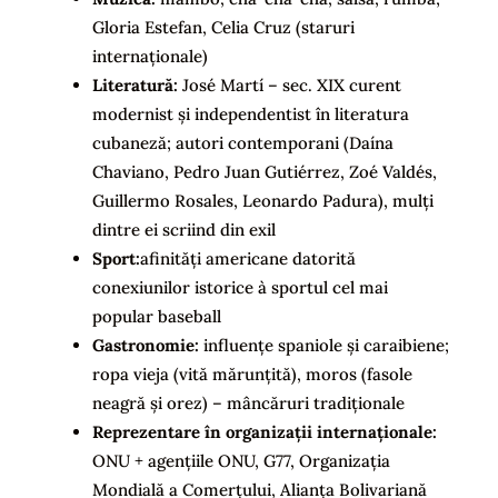
Gloria Estefan, Celia Cruz (staruri
internaționale)
Literatură:
José Martí – sec. XIX curent
modernist și independentist în literatura
cubaneză; autori contemporani (Daína
Chaviano, Pedro Juan Gutiérrez, Zoé Valdés,
Guillermo Rosales, Leonardo Padura), mulți
dintre ei scriind din exil
Sport:
afinități americane datorită
conexiunilor istorice à sportul cel mai
popular baseball
Gastronomie:
influențe spaniole și caraibiene;
ropa vieja (vită mărunțită), moros (fasole
neagră și orez) – mâncăruri tradiționale
Reprezentare în organizații internaționale:
ONU + agențiile ONU, G77, Organizația
Mondială a Comerțului, Alianța Bolivariană