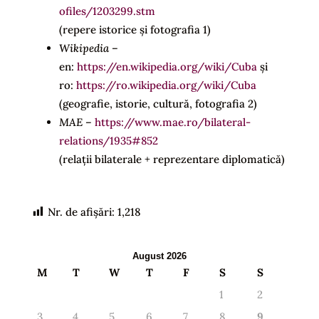
ofiles/1203299.stm
(repere istorice și fotografia 1)
Wikipedia
–
en:
https://en.wikipedia.org/wiki/Cuba
și
ro:
https://ro.wikipedia.org/wiki/Cuba
(geografie, istorie, cultură, fotografia 2)
MAE
–
https://www.mae.ro/bilateral-
relations/1935#852
(relații bilaterale + reprezentare diplomatică)
Nr. de afișări:
1,218
August 2026
M
T
W
T
F
S
S
1
2
3
4
5
6
7
8
9