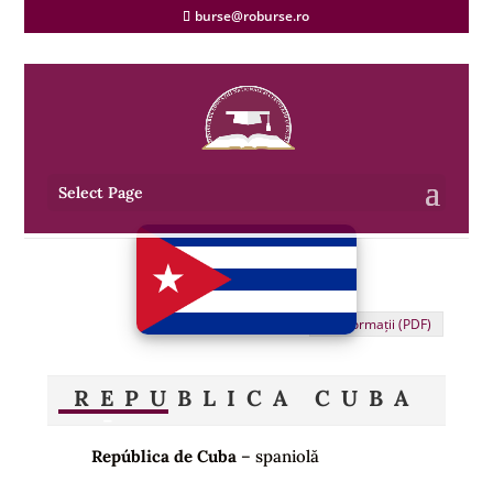
burse@roburse.ro
Select Page
Informații (PDF)
REPUBLICA CUBA
República de Cuba
– spaniolă