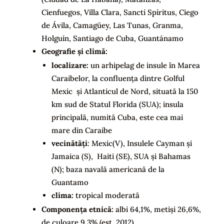
Cienfuegos, Villa Clara, Sancti Spíritus, Ciego
de Ávila, Camagüey, Las Tunas, Granma,
Holguín, Santiago de Cuba, Guantánamo
Geografie și climă:
localizare:
un arhipelag de insule în Marea
Caraibelor, la confluența dintre Golful
Mexic și Atlanticul de Nord, situată la 150
km sud de Statul Florida (SUA); insula
principală, numită Cuba, este cea mai
mare din Caraibe
vecinătăți
: Mexic(V), Insulele Cayman și
Jamaica (S), Haiti (SE), SUA și Bahamas
(N); baza navală americană de la
Guantamo
clima:
tropical moderată
Componența etnică:
albi 64,1%, metiși 26,6%,
de culoare 9.3% (est. 2012)