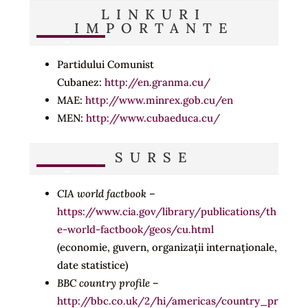
LINKURI
IMPORTANTE
Partidului Comunist
Cubanez:
http://en.granma.cu/
MAE:
http://www.minrex.gob.cu/en
MEN:
http://www.cubaeduca.cu/
SURSE
CIA world factbook
–
https://www.cia.gov/library/publications/th
e-world-factbook/geos/cu.html
(economie, guvern, organizații internaționale,
date statistice)
BBC country profile
–
http://bbc.co.uk/2/hi/americas/country_pr