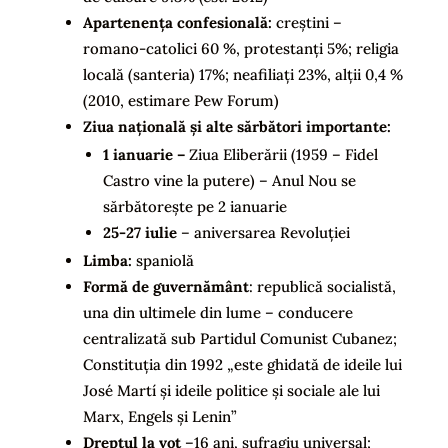
Apartenența confesională
:
creștini –
romano-catolici 60 %, protestanți 5%; religia
locală (santeria) 17%; neafiliați 23%, alții 0,4 %
(2010, estimare Pew Forum)
Ziua națională și alte sărbători importante:
1 ianuarie –
Ziua Eliberării (1959 – Fidel
Castro vine la putere) – Anul Nou se
sărbătorește pe 2 ianuarie
25-27 iulie
– aniversarea Revoluției
Limba:
spaniolă
Formă de guvernământ
: republică socialistă,
una din ultimele din lume – conducere
centralizată sub Partidul Comunist Cubanez;
Constituția din 1992 „este ghidată de ideile lui
José Martí și ideile politice și sociale ale lui
Marx, Engels și Lenin”
Dreptul la vot
–16 ani, sufragiu universal;