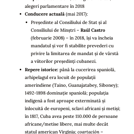
alegeri parlamentare în 2018
Conducere actuală
(mai 2017): ­
Președinte al Consiliului de Stat și al
Consiliului de Minștri –
Ra
ú
l Castro
(februarie 2008) – în 2018, își va încheia
mandatul și vor fi stabilite prevederi cu
privire la limitarea de mandat și de vârstă
a viitorilor președinți cubanezi.
Repere istorice:
până la cucerirea spaniolă,
arhipelagul era locuit de populații
amerindiene (Taino, Guanajatabey, Siboney);
1492-1898 dominație spaniolă; populația
indigenă a fost aproape exterminată și
înlocuită de europeni, sclavi africani și metiși;
în 1817, Cuba avea peste 110.000 de persoane
africane/metise libere, mai multe decât
statul american Virginia;
coartación
–