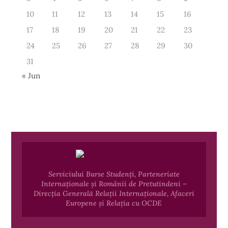
10
11
12
13
14
15
16
17
18
19
20
21
22
23
24
25
26
27
28
29
30
31
« Jun
Serviciului Burse Studenți, Parteneriate
Internaționale și Românii de Pretutindeni –
Direcția Generală Relații Internaționale, Afaceri
Europene și Relația cu OCDE