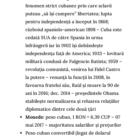
fenomen strict cubanez prin care sclavii
puteau „să își cumpere” libertatea; lupta
pentru independență a început în 1868;
războiul spaniolo-american 1898 – Cuba este
cedată SUA de către Spania în urma
înfrângerii iar în 1902 își dobândește
independența față de America; 1933 – lovitură
militară condusă de Fulgencio Batista; 1959 –
revoluția comunistă, venirea lui Fidel Castro
la putere – renunță la funcții în 2008, în
favoarea fratelui său, Raúl și moare la 90 de
ani în 2016; dec. 2014 – președintele Obama
stabilește normalizarea și reluarea relațiilor
diplomatice dintre cele două țări
Monede:
peso cuban, 1 RON = 6,39 CUP – 07
mai 2017 – majoritatea salariilor și prețurilor
Peso cuban convertibil (legat de dolarul