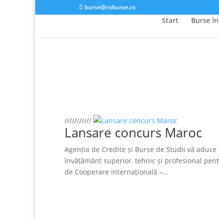
burse@roburse.ro
Start
Burse în
///////////
Lansare concurs Maroc
Agenția de Credite și Burse de Studii vă aduce l
învățământ superior, tehnic și profesional pen
de Cooperare Internațională –...