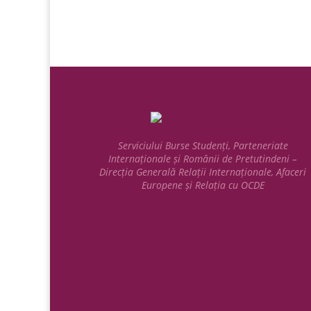
Serviciului Burse Studenți, Parteneriate
Internaționale și Românii de Pretutindeni –
Direcția Generală Relații Internaționale, Afaceri
Europene și Relația cu OCDE