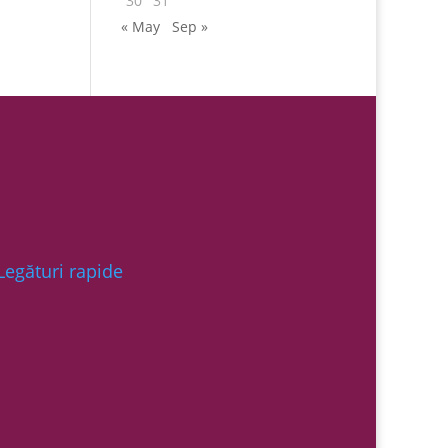
30
31
« May
Sep »
Legături rapide