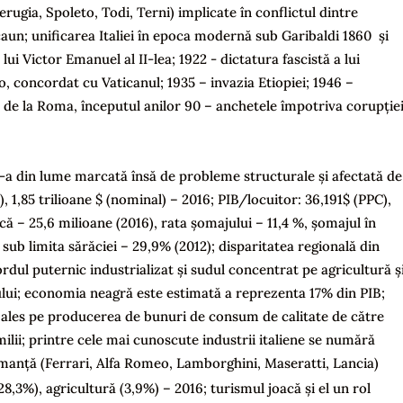
ugia, Spoleto, Todi, Terni) implicate în conflictul dintre
n; unificarea Italiei în epoca modernă sub Garibaldi 1860 și
 Victor Emanuel al II-lea; 1922 - dictatura fascistă a lui
o, concordat cu Vaticanul; 1935 – invazia Etiopiei; 1946 –
 de la Roma, începutul anilor 90 – anchetele împotriva corupție
8-a din lume marcată însă de probleme structurale și afectată de
C), 1,85 trilioane $ (nominal) – 2016; PIB/locuitor: 36,191$ (PPC),
ă – 25,6 milioane (2016), rata șomajului – 11,4 %, șomajul în
 sub limita sărăciei – 29,9% (2012); disparitatea regională din
nordul puternic industrializat și sudul concentrat pe agricultură ș
ului; economia neagră este estimată a reprezenta 17% din PIB;
i ales pe producerea de bunuri de consum de calitate de către
milii; printre cele mai cunoscute industrii italiene se numără
manță (Ferrari, Alfa Romeo, Lamborghini, Maseratti, Lancia)
 (28,3%), agricultură (3,9%) – 2016; turismul joacă și el un rol