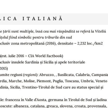
LICA ITALIANĂ
e țării sunt multiple, însă cea mai răspândită se referă la Víteliú
ițelul fiind simbolic pentru triburile din sud
inclusiv zona metropolitană (2016), densitate – 2,232 loc./km2
(est. iulie 2016 – CIA World Factbook)
clusiv insulele Sardinia și Sicilia și apele teritoriale
2015)
umite regiuni (
regioni
): Abruzzo, , Basilicata, Calabria, Campania
rdia, Marche, Molise, Piemont, Puglia, Toscana, Umbria, Veneto
rdinia, Sicilia, Trentino-Tirolul de Sud care au status special și
iale: franceza în Valle d’Aosta, germana în Tirolul de Sud și ladina
noscute: albaneza, catalana, greaca, slovena, croata, provensala,