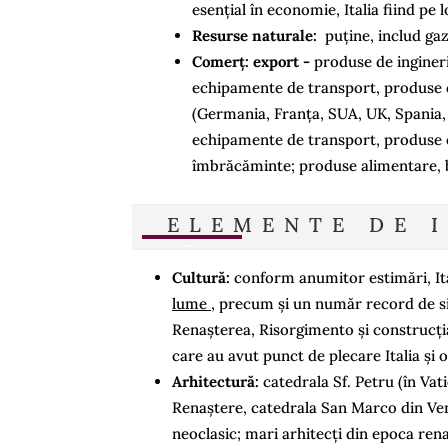
esențial în economie, Italia fiind pe 
Resurse naturale:
puține, includ gaz 
Comerț: export -
produse de ingineri
echipamente de transport, produse c
(Germania, Franța, SUA, UK, Spania, 
echipamente de transport, produse en
îmbrăcăminte; produse alimentare, b
ELEMENTE DE 
Cultură:
conform anumitor estimări, It
lume ,
precum și un număr record de si
Renașterea, Risorgimento și construcția
care au avut punct de plecare Italia și 
Arhitectură:
catedrala Sf. Petru (în Vat
Renaștere, catedrala San Marco din Veneț
neoclasic; mari arhitecți din epoca ren