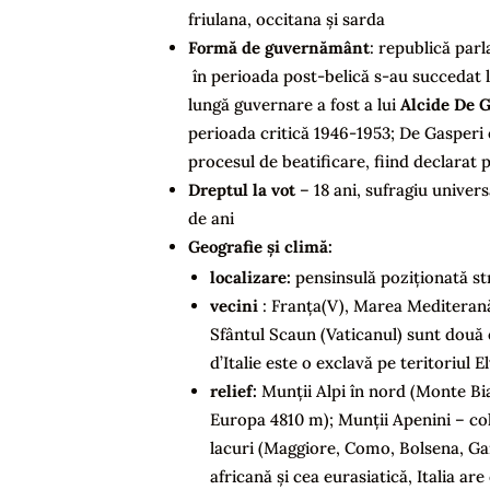
friulana, occitana și sarda
Formă de guvernământ
: republică parl
în perioada post-belică s-au succedat 
lungă guvernare a fost a lui
Alcide De 
perioada critică 1946-1953; De Gasperi e
procesul de beatificare, fiind declara
Dreptul la vot
– 18 ani, sufragiu univer
de ani
Geografie și climă:
localizare:
pensinsulă poziționată st
vecini
: Franța(V), Marea Mediterană 
Sfântul Scaun (Vaticanul) sunt două e
d’Italie este o exclavă pe teritoriul El
relief:
Munții Alpi în nord (Monte Bia
Europa 4810 m); Munții Apenini – col
lacuri (Maggiore, Como, Bolsena, Gard
africană și cea eurasiatică, Italia a