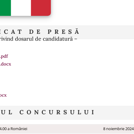
ICAT DE PRESĂ
rivind dosarul de candidatură –
.pdf
.docx
ocx
RUL CONCURSULUI
4.00 a României
8 noiembrie 2024