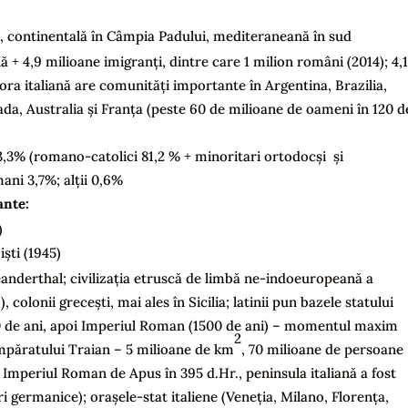
d, continentală în Câmpia Padului, mediteraneană în sud
ă + 4,9 milioane imigranți, dintre care 1 milion români (2014); 4,1
spora italiană are comunități importante în Argentina, Brazilia,
da, Australia și Franța (peste 60 de milioane de oameni în 120 d
83,3% (romano-catolici 81,2 % + minoritari ortodocși și
mani 3,7%; alții 0,6%
ante:
)
iști (1945)
eanderthal; civilizația etruscă de limbă ne-indoeuropeană a
 colonii grecești, mai ales în Sicilia; latinii pun bazele statului
00 de ani, apoi Imperiul Roman (1500 de ani) – momentul maxim
2
împăratului Traian – 5 milioane de km
, 70 milioane de persoane
 Imperiul Roman de Apus în 395 d.Hr., peninsula italiană a fost
i germanice); orașele-stat italiene (Veneția, Milano, Florența,