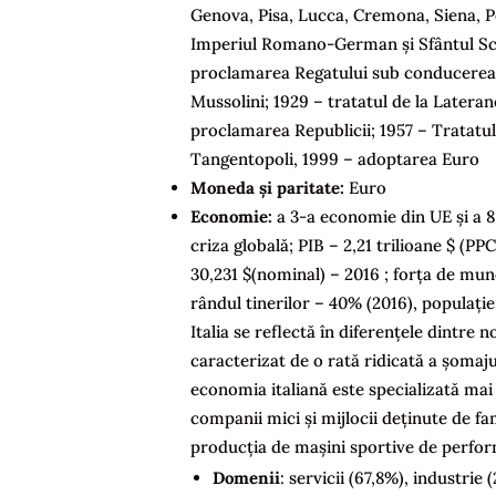
Genova, Pisa, Lucca, Cremona, Siena, Per
Imperiul Romano-German și Sfântul Scau
proclamarea Regatului sub conducerea lui
Mussolini; 1929 – tratatul de la Lateran
proclamarea Republicii; 1957 – Tratatul
Tangentopoli, 1999 – adoptarea Euro
Moneda și paritate:
Euro
Economie:
a 3-a economie din UE și a 
criza globală; PIB – 2,21 trilioane $ (PP
30,231 $(nominal) – 2016 ; forța de munc
rândul tinerilor – 40% (2016), populație
Italia se reflectă în diferențele dintre 
caracterizat de o rată ridicată a șomaj
economia italiană este specializată ma
companii mici și mijlocii deținute de fa
producția de mașini sportive de perfor
Domenii
: servicii (67,8%), industrie