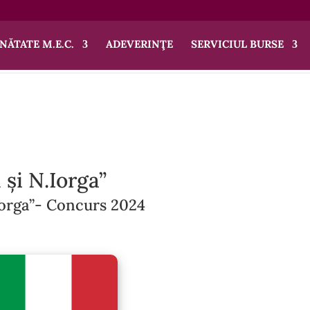
NĂTATE M.E.C.
ADEVERINŢE
SERVICIUL BURSE
 și N.Iorga”
Iorga”- Concurs 2024