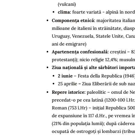
(vulcani)
clima:
foarte variată - alpină în nor
Componența etnică:
majoritatea italian
milioane de italieni în străinătate, dia
Uruguay, Venezuela, Statele Unite, Cana
ani de emigrare)
Apartenența confesională
:
creștini – 
protestanți); nicio religie 12,4%; musul
Ziua națională și alte sărbători import
2 iunie
– Festa della Republica (1946
25 aprilie
–
Ziua Eliberării de sub naz
Repere istorice:
paleolitic – omul de N
precedat-o pe cea latină (1200-100 î.Hr.),
Roman (753 î.Hr) – inițial Republica 5
de expansiune în 117 d.Hr., pe vremea 
(21% din populația lumii); după căderea
ocupată de ostrogoți și lombarzi (tribur