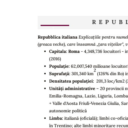
REPUB
Repubblica italiana
Explicațiile pentru numel
(greaca veche), care înseamnă „țara vițeilor", v
Capitala:
Roma
- 4,348,736 locuitori - 
(2016)
Populație:
62,007,540 milioane locuitori
2
Suprafață:
301,340 km
(126% din Ro) in
Densitatea populației:
201,3 loc/km2 (
Unități administrative
– 20 provincii n
Emilia-Romagna, Lazio, Liguria, Lomba
+ Valle d'Aosta Friuli-Venezia Giulia, Sa
autonomie politică
Limba:
italiană (oficială); limbi co-ofic
în Trentino; alte limbi minoritare recu