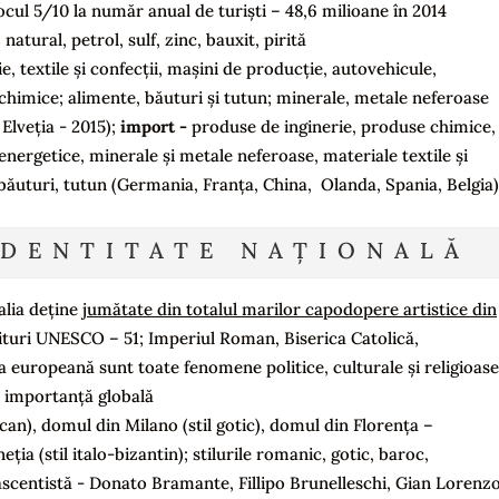
locul 5/10 la număr anual de turiști – 48,6 milioane în 2014
natural, petrol, sulf, zinc, bauxit, pirită
e, textile și confecții, mașini de producție, autovehicule,
himice; alimente, băuturi și tutun; minerale, metale neferoase
Elveția - 2015);
import -
produse de inginerie, produse chimice,
ergetice, minerale și metale neferoase, materiale textile și
ăuturi, tutun (Germania, Franța, China, Olanda, Spania, Belgia)
IDENTITATE NAȚIONALĂ
alia deține
jumătate din totalul marilor capodopere artistice din
turi UNESCO – 51; Imperiul Roman, Biserica Catolică,
 europeană sunt toate fenomene politice, culturale și religioase
o importanță globală
ican), domul din Milano (stil gotic), domul din Florența –
ia (stil italo-bizantin); stilurile romanic, gotic, baroc,
ascentistă - Donato Bramante, Fillipo Brunelleschi, Gian Lorenz