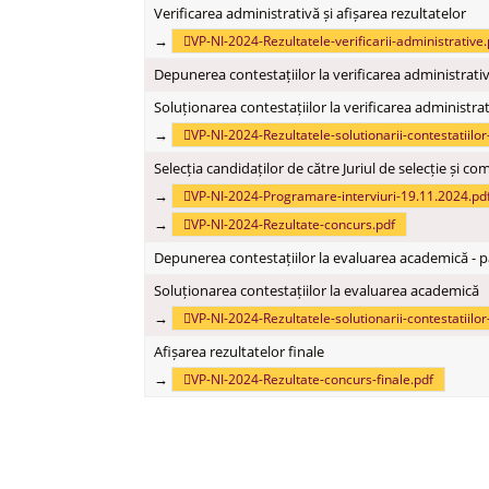
Verificarea administrativă și afișarea rezultatelor
→
VP-NI-2024-Rezultatele-verificarii-administrative.
Depunerea contestațiilor la verificarea administrati
Soluționarea contestațiilor la verificarea administra
→
VP-NI-2024-Rezultatele-solutionarii-contestatiilor
Selecția candidaților de către Juriul de selecție și c
→
VP-NI-2024-Programare-interviuri-19.11.2024.pd
→
VP-NI-2024-Rezultate-concurs.pdf
Depunerea contestațiilor la evaluarea academică - p
Soluționarea contestațiilor la evaluarea academică
→
VP-NI-2024-Rezultatele-solutionarii-contestatiilo
Afișarea rezultatelor finale
→
VP-NI-2024-Rezultate-concurs-finale.pdf