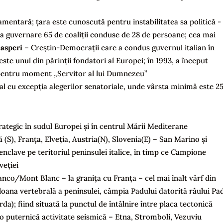
amentară; țara este cunoscută pentru instabilitatea sa politică -
la guvernare 65 de coaliții conduse de 28 de persoane; cea mai
Gasperi
– Creștin-Democrații care a condus guvernul italian în
ste unul din părinții fondatori al Europei; în 1993, a început
t pentru moment „Servitor al lui Dumnezeu”
sal cu excepția alegerilor senatoriale, unde vârsta minimă este 2
rategic în sudul Europei și în centrul Mării Mediterane
(S), Franța, Elveția, Austria(N), Slovenia(E) – San Marino și
nclave pe teritoriul peninsulei italice, în timp ce Campione
veției
nco/Mont Blanc – la granița cu Franța – cel mai înalt vârf din
oana vertebrală a peninsulei, câmpia Padului datorită râului Pad
a); fiind situată la punctul de întâlnire între placa tectonică
re o puternică activitate seismică – Etna, Stromboli, Vezuviu